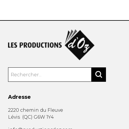
AUTRES PRODUITS
Adresse
2220 chemin du Fleuve
Lévis
(
QC
)
G6W 1Y4