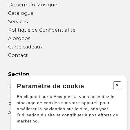
Doberman Musique
Catalogue
Services
Politique de Confidentialité
À propos
Carte cadeaux
Contact
Section
+
Paramètre de cookie
Partitions pour guitare
Partitions pour autres instruments
En cliquant sur « Accepter », vous acceptez le
stockage de cookies sur votre appareil pour
Partitions pour ensembles
améliorer la navigation sur le site, analyser
Autres produits
l’utilisation du site et contribuer à nos efforts de
marketing.