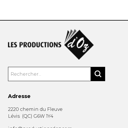
AUTRES PRODUITS
Adresse
2220 chemin du Fleuve
Lévis
(
QC
)
G6W 1Y4