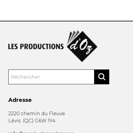
AUTRES PRODUITS
Adresse
2220 chemin du Fleuve
Lévis
(
QC
)
G6W 1Y4