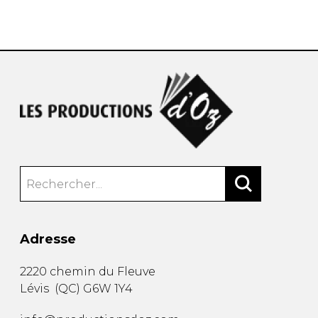
AUTRES PRODUITS
Adresse
2220 chemin du Fleuve
Lévis
(
QC
)
G6W 1Y4