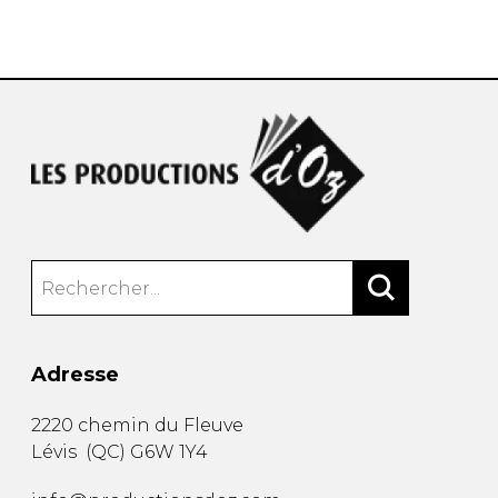
AUTRES PRODUITS
Adresse
2220 chemin du Fleuve
Lévis
(
QC
)
G6W 1Y4