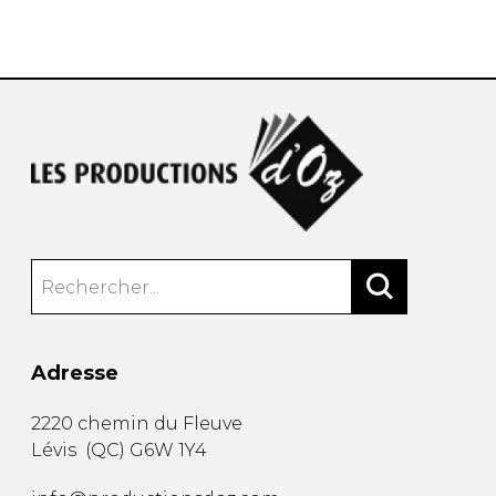
AUTRES PRODUITS
Adresse
2220 chemin du Fleuve
Lévis
(
QC
)
G6W 1Y4