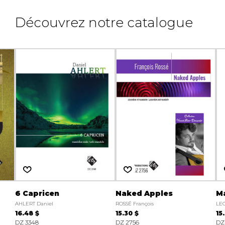
Découvrez notre catalogue
6 Capricen
Naked Apples
Ma
AHLERT Daniel
ROSSÉ François
LE
16.48 $
15.30 $
15
DZ 3348
DZ 2756
DZ