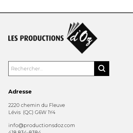
Adresse
2220 chemin du Fleuve
Lévis
(
QC
)
G6W 1Y4
info@productionsdoz.com
418 834-8384