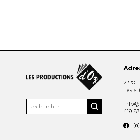
AUTRES PRODUITS
Adre
2220 
Lévis
info@
418 8