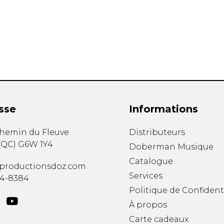
Hautbois
Luth
Mandoline
Orgue
Percussion
Piano
Saxophone
Trombone
Trompette
sse
Informations
Tuba
Ukulélé
chemin du Fleuve
Distributeurs
Violon
(
QC
)
G6W 1Y4
Doberman Musique
Violoncelle
Catalogue
Voix
productionsdoz.com
Services
34-8384
Politique de Confident
À propos
Carte cadeaux