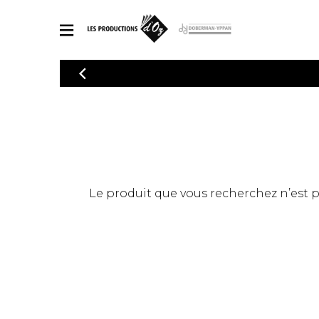
CATALOGUE
Explorez notre catalogue de partitions riche en œuvres originales
PAR
en arrangements de qualité.
Méthod
Guitare 
Explorez notre catalogue de partitions
2 guitare
riche en œuvres originales et en
arrangements de qualité.
3 guitare
PARTITIONS POUR GUITARE
Le produit que vous recherchez n’est pas
4 guitare
5 guitare
Ensembl
PARTITIONS POUR AUTRES INSTRUMENTS
Orchestr
Concerto
Guitare 
PARTITIONS POUR ENSEMBLES
Musique