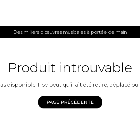
Des milliers d'œuvres musicales à portée de main
 et
TITIONS POUR GUITARE
PARTITIONS
POUR
AUTRES
es
INSTRUMENTS
Produit introuvable
seule
Alto
s
Basse électrique
s
 disponible. Il se peut qu’il ait été retiré, déplacé ou
Basson
s
Clarinette
s et plus
Clavecin
PAGE PRÉCÉDENTE
e de guitares
Contrebasse
e de guitares
Cor anglais
 pour guitare
Cor français
et un autre instrument
Flûte
 de chambre avec guitare
Harpe