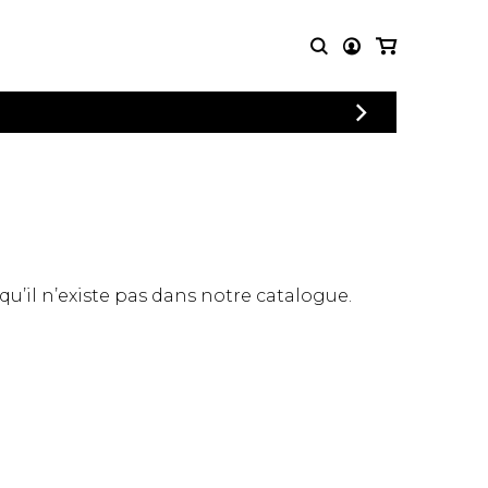
CONNEXION
PARTITIONS
AUTRES
INSCRIPTION
POUR
PRODUITS
ENSEMBLES
Articles promotionnels
Chœur
Cordes Knobloch
Concerto
Disques compacts et
Musique de chambre
DVDs
 qu’il n’existe pas dans notre catalogue.
Orchestre
Ouvrages théoriques
et livres
Quatuor de flûtes
Quatuor de saxophones