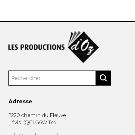
AUTRES PRODUITS
Adresse
2220 chemin du Fleuve
Lévis
(
QC
)
G6W 1Y4