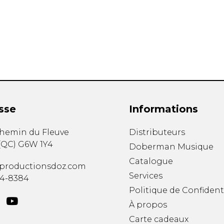
Hautbois
Luth
Mandoline
Orgue
Percussion
Piano
Saxophone
Trombone
Trompette
sse
Informations
Tuba
Ukulélé
chemin du Fleuve
Distributeurs
Violon
(
QC
)
G6W 1Y4
Doberman Musique
Violoncelle
Catalogue
Voix
productionsdoz.com
Services
34-8384
Politique de Confident
À propos
Carte cadeaux