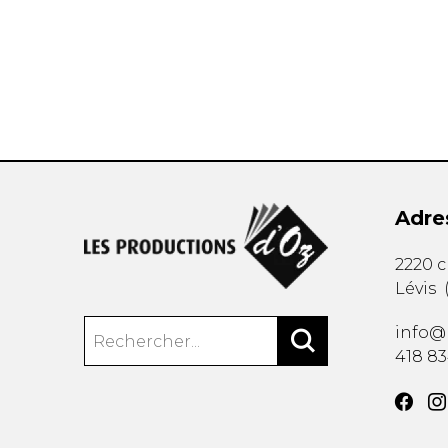
AUTRES PRODUITS
Adre
2220 
Lévis
info@
418 8