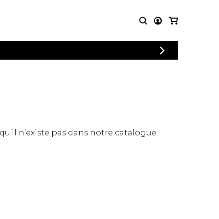
CONNEXION
PARTITIONS
AUTRES
INSCRIPTION
POUR
PRODUITS
ENSEMBLES
Articles promotionnels
Chœur
Cordes Knobloch
Concerto
Disques compacts et
Musique de chambre
DVDs
 qu’il n’existe pas dans notre catalogue.
Orchestre
Ouvrages théoriques
et livres
Quatuor de flûtes
Quatuor de saxophones