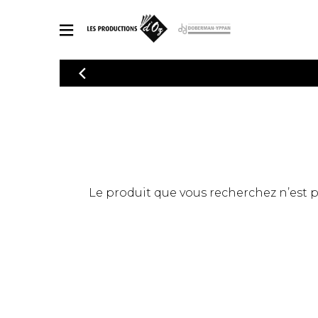
CATALOGUE
Explorez notre catalogue de partitions riche en œuvres originales
PAR
en arrangements de qualité.
Méthod
Guitare 
Explorez notre catalogue de partitions
2 guitare
riche en œuvres originales et en
arrangements de qualité.
3 guitare
PARTITIONS POUR GUITARE
Le produit que vous recherchez n’est pas
4 guitare
5 guitare
Ensembl
PARTITIONS POUR AUTRES INSTRUMENTS
Orchestr
Concerto
Guitare 
PARTITIONS POUR ENSEMBLES
Musique