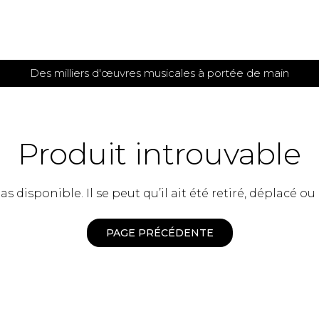
Des milliers d'œuvres musicales à portée de main
 et
TITIONS POUR GUITARE
PARTITIONS
POUR
AUTRES
es
INSTRUMENTS
Produit introuvable
seule
Alto
s
Basse électrique
s
 disponible. Il se peut qu’il ait été retiré, déplacé ou
Basson
s
Clarinette
s et plus
Clavecin
PAGE PRÉCÉDENTE
e de guitares
Contrebasse
e de guitares
Cor anglais
 pour guitare
Cor français
et un autre instrument
Flûte
 de chambre avec guitare
Harpe