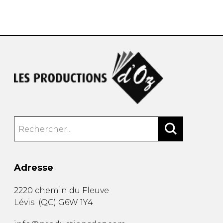
AUTRES PRODUITS
Adresse
2220 chemin du Fleuve
Lévis
(
QC
)
G6W 1Y4