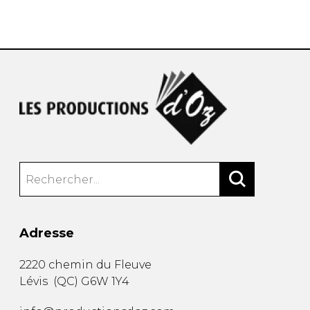
AUTRES PRODUITS
Adresse
2220 chemin du Fleuve
Lévis
(
QC
)
G6W 1Y4