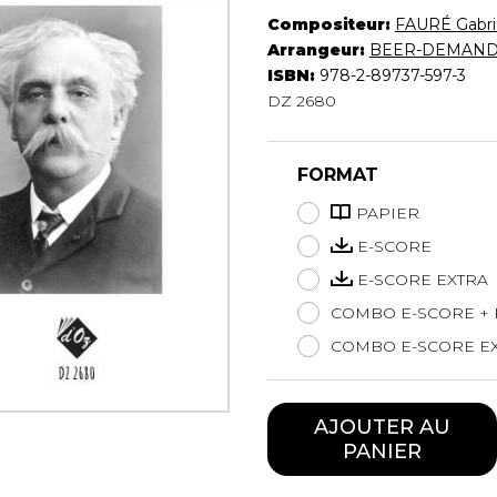
Hautbois
Compositeur:
FAURÉ Gabri
Luth
Arrangeur:
BEER-DEMANDE
Mandoline
ISBN:
978-2-89737-597-3
Orgue
DZ 2680
Percussion
Piano
FORMAT
Saxophone
Trombone
PAPIER
Trompette
E-SCORE
Tuba
E-SCORE EXTRA
Ukulélé
Violon
COMBO E-SCORE + 
Violoncelle
COMBO E-SCORE EX
Voix
AJOUTER AU
PANIER