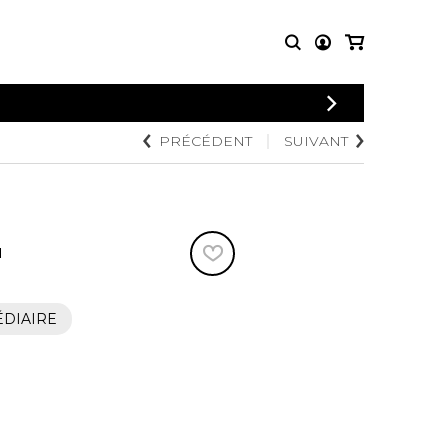
CONNEXION
PRÉCÉDENT
SUIVANT
PARTITIONS
AUTRES
INSCRIPTION
POUR
PRODUITS
ENSEMBLES
Articles promotionnels
Chœur
Cordes Knobloch
Concerto
Disques compacts et
N
Musique de chambre
DVDs
Orchestre
Ouvrages théoriques
et livres
Quatuor de flûtes
ÉDIAIRE
Quatuor de saxophones