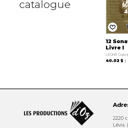
catalogue
12 Sona
Livre I
LEONE Gabrie
40.02 $
Adre
2220 
Lévis