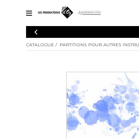
CATALOGUE
Explorez notre catalogue de partitions riche en œuvres originales
CATALOGUE
PARTITIONS POUR AUTRES INSTR
PAR
en arrangements de qualité.
Méthod
Guitare 
Explorez notre catalogue de partitions
2 guitare
riche en œuvres originales et en
arrangements de qualité.
3 guitare
PARTITIONS POUR GUITARE
4 guitare
5 guitare
Ensembl
PARTITIONS POUR AUTRES INSTRUMENTS
Orchestr
Concerto
Guitare 
PARTITIONS POUR ENSEMBLES
Musique