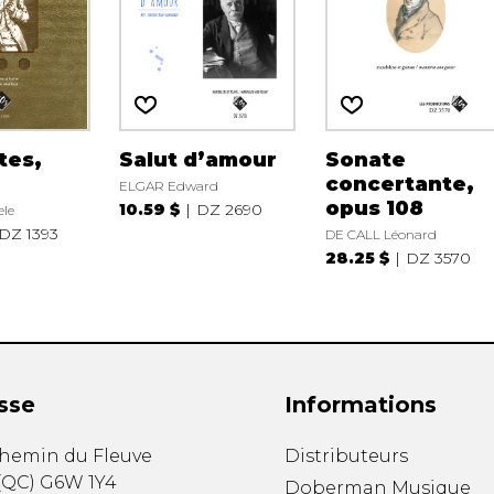
tes,
Salut d’amour
Sonate
concertante,
ELGAR Edward
opus 108
10.59 $
DZ 2690
le
DZ 1393
DE CALL Léonard
28.25 $
DZ 3570
sse
Informations
chemin du Fleuve
Distributeurs
(
QC
)
G6W 1Y4
Doberman Musique