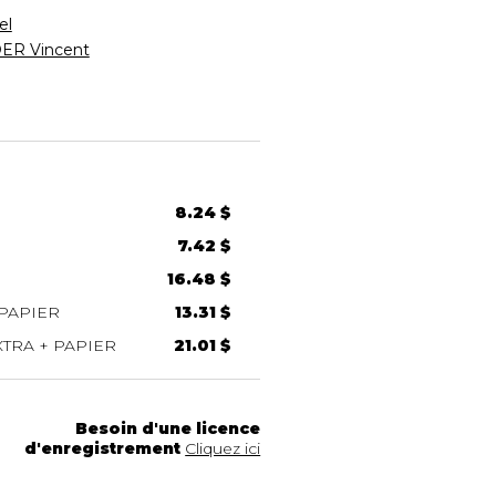
el
R Vincent
8.24 $
7.42 $
16.48 $
PAPIER
13.31 $
TRA + PAPIER
21.01 $
Besoin d'une licence
d'enregistrement
Cliquez ici