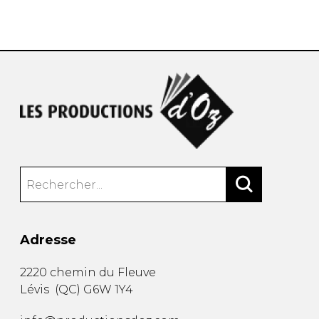
AUTRES PRODUITS
Adresse
2220 chemin du Fleuve
Lévis
(
QC
)
G6W 1Y4