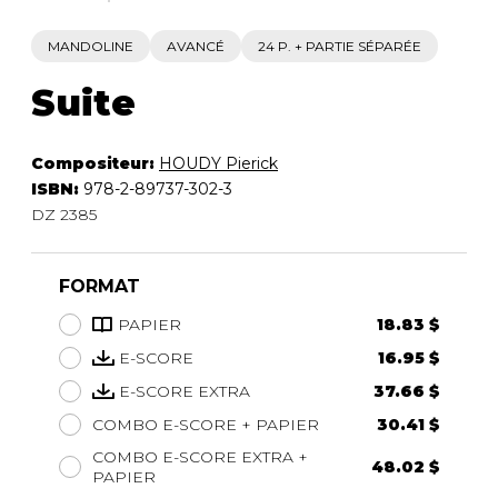
MANDOLINE
AVANCÉ
24 P. + PARTIE SÉPARÉE
Suite
Compositeur:
HOUDY Pierick
ISBN:
978-2-89737-302-3
DZ 2385
FORMAT
PAPIER
18.83 $
E-SCORE
16.95 $
E-SCORE EXTRA
37.66 $
COMBO E-SCORE + PAPIER
30.41 $
COMBO E-SCORE EXTRA +
48.02 $
PAPIER