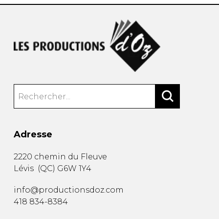
Adresse
2220 chemin du Fleuve
Lévis
(
QC
)
G6W 1Y4
info@productionsdoz.com
418 834-8384