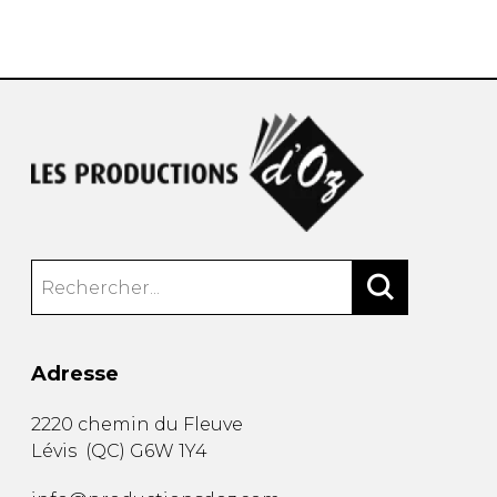
AUTRES PRODUITS
Adresse
2220 chemin du Fleuve
Lévis
(
QC
)
G6W 1Y4