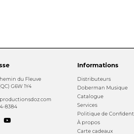
Hautbois
Luth
Mandoline
Orgue
Percussion
Piano
Saxophone
Trombone
Trompette
sse
Informations
Tuba
Ukulélé
chemin du Fleuve
Distributeurs
Violon
(
QC
)
G6W 1Y4
Doberman Musique
Violoncelle
Catalogue
Voix
productionsdoz.com
Services
34-8384
Politique de Confident
À propos
Carte cadeaux