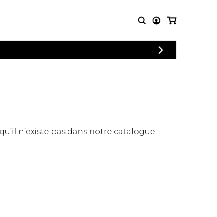
CONNEXION
PARTITIONS
AUTRES
INSCRIPTION
POUR
PRODUITS
ENSEMBLES
Articles promotionnels
Chœur
Cordes Knobloch
Concerto
Disques compacts et
Musique de chambre
DVDs
 qu’il n’existe pas dans notre catalogue.
Orchestre
Ouvrages théoriques
et livres
Quatuor de flûtes
Quatuor de saxophones