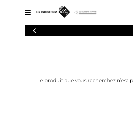
CATALOGUE
Explorez notre catalogue de partitions riche en œuvres originales
PAR
en arrangements de qualité.
Méthod
Guitare 
Explorez notre catalogue de partitions
2 guitare
riche en œuvres originales et en
arrangements de qualité.
3 guitare
PARTITIONS POUR GUITARE
Le produit que vous recherchez n’est pas
4 guitare
5 guitare
Ensembl
PARTITIONS POUR AUTRES INSTRUMENTS
Orchestr
Concerto
Guitare 
PARTITIONS POUR ENSEMBLES
Musique