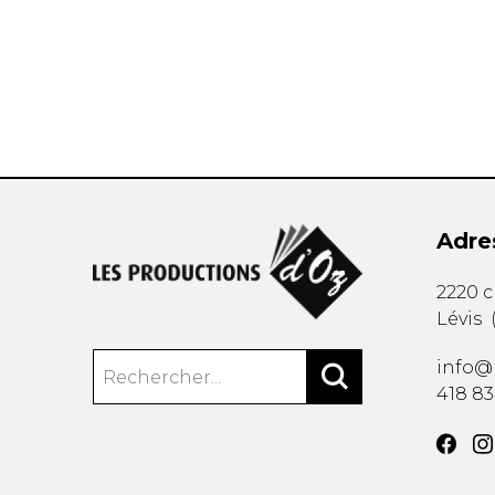
AUTRES PRODUITS
Adre
2220 
Lévis
info@
418 8