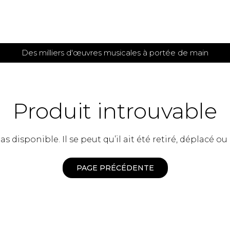
Des milliers d'œuvres musicales à portée de main
 et
TITIONS POUR GUITARE
PARTITIONS
POUR
AUTRES
es
INSTRUMENTS
Produit introuvable
seule
Alto
s
Basse électrique
s
 disponible. Il se peut qu’il ait été retiré, déplacé ou
Basson
s
Clarinette
s et plus
Clavecin
PAGE PRÉCÉDENTE
e de guitares
Contrebasse
e de guitares
Cor anglais
 pour guitare
Cor français
et un autre instrument
Flûte
 de chambre avec guitare
Harpe