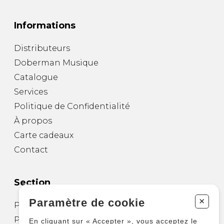
Informations
Distributeurs
Doberman Musique
Catalogue
Services
Politique de Confidentialité
À propos
Carte cadeaux
Contact
Section
+
Paramètre de cookie
Partitions pour guitare
Partitions pour autres instruments
En cliquant sur « Accepter », vous acceptez le