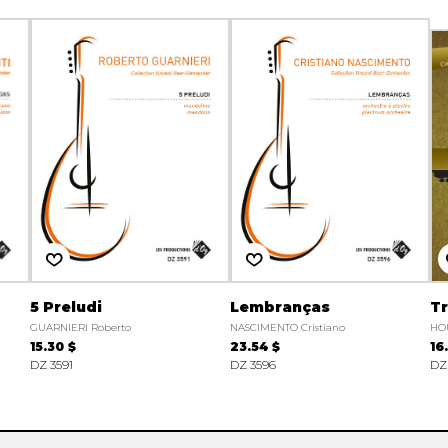
5 Preludi
Lembranças
Tr
GUARNIERI Roberto
NASCIMENTO Cristiano
HOU
15.30 $
23.54 $
16
DZ 3591
DZ 3596
DZ