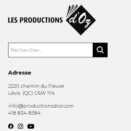
Adresse
2220 chemin du Fleuve
Lévis
(
QC
)
G6W 1Y4
info@productionsdoz.com
418 834-8384