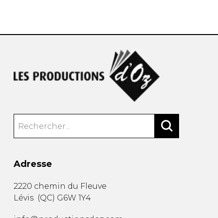
AUTRES PRODUITS
Adresse
2220 chemin du Fleuve
Lévis
(
QC
)
G6W 1Y4