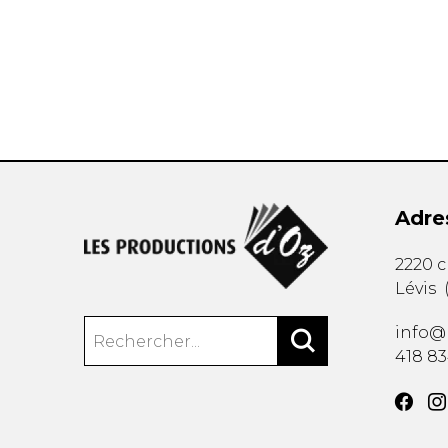
AUTRES PRODUITS
Adre
2220 
Lévis
info@
418 8