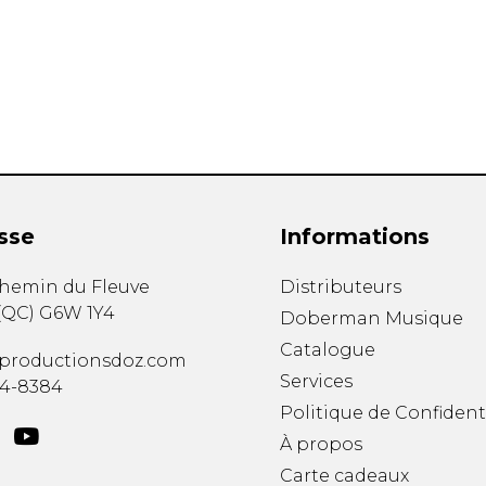
Hautbois
Luth
Mandoline
Orgue
Percussion
Piano
Saxophone
Trombone
Trompette
sse
Informations
Tuba
Ukulélé
chemin du Fleuve
Distributeurs
Violon
(
QC
)
G6W 1Y4
Doberman Musique
Violoncelle
Catalogue
Voix
productionsdoz.com
Services
34-8384
Politique de Confident
À propos
Carte cadeaux