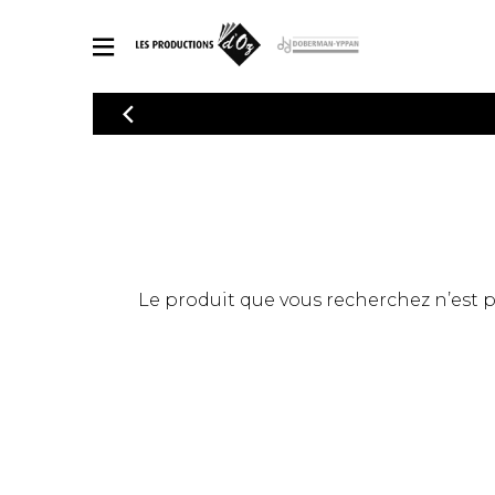
CATALOGUE
Explorez notre catalogue de partitions riche en œuvres originales
PAR
en arrangements de qualité.
Méthod
Guitare 
Explorez notre catalogue de partitions
2 guitare
riche en œuvres originales et en
arrangements de qualité.
3 guitare
PARTITIONS POUR GUITARE
Le produit que vous recherchez n’est pas
4 guitare
5 guitare
Ensembl
PARTITIONS POUR AUTRES INSTRUMENTS
Orchestr
Concerto
Guitare 
PARTITIONS POUR ENSEMBLES
Musique