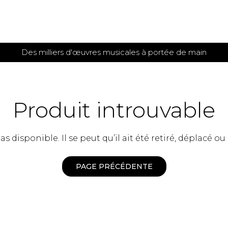
Des milliers d'œuvres musicales à portée de main
 et
TITIONS POUR GUITARE
PARTITIONS
POUR
AUTRES
es
INSTRUMENTS
Produit introuvable
seule
Alto
s
Basse électrique
s
 disponible. Il se peut qu’il ait été retiré, déplacé ou
Basson
s
Clarinette
s et plus
Clavecin
PAGE PRÉCÉDENTE
e de guitares
Contrebasse
e de guitares
Cor anglais
 pour guitare
Cor français
et un autre instrument
Flûte
 de chambre avec guitare
Harpe