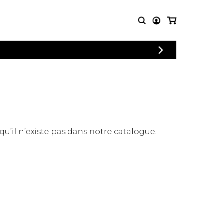
CONNEXION
PARTITIONS
AUTRES
INSCRIPTION
POUR
PRODUITS
ENSEMBLES
Articles promotionnels
Chœur
Cordes Knobloch
Concerto
Disques compacts et
Musique de chambre
DVDs
 qu’il n’existe pas dans notre catalogue.
Orchestre
Ouvrages théoriques
et livres
Quatuor de flûtes
Quatuor de saxophones