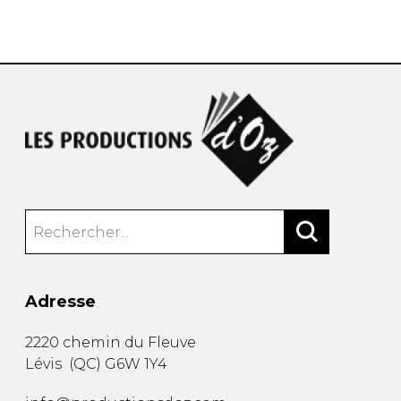
AUTRES PRODUITS
Adresse
2220 chemin du Fleuve
Lévis
(
QC
)
G6W 1Y4