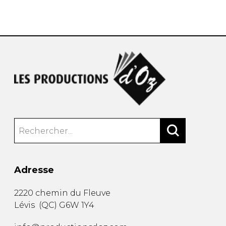
AUTRES PRODUITS
Adresse
2220 chemin du Fleuve
Lévis
(
QC
)
G6W 1Y4