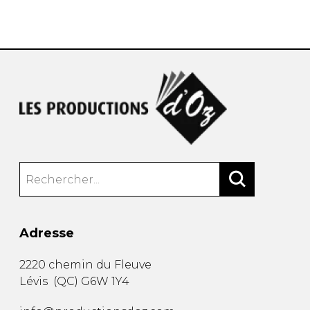
AUTRES PRODUITS
Adresse
2220 chemin du Fleuve
Lévis
(
QC
)
G6W 1Y4