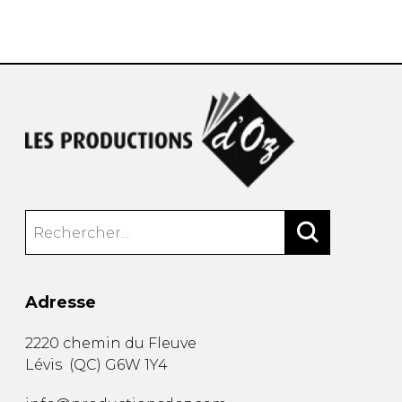
AUTRES PRODUITS
Adresse
2220 chemin du Fleuve
Lévis
(
QC
)
G6W 1Y4