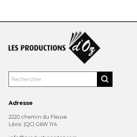
AUTRES PRODUITS
Adresse
2220 chemin du Fleuve
Lévis
(
QC
)
G6W 1Y4