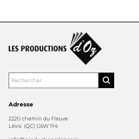
AUTRES PRODUITS
Adresse
2220 chemin du Fleuve
Lévis
(
QC
)
G6W 1Y4