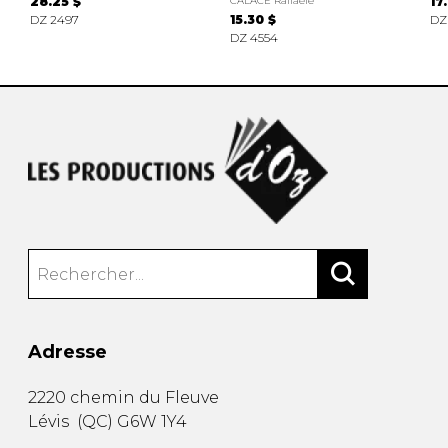
28.25 $
CALACE Raffaele
17
DZ 2497
15.30 $
DZ
DZ 4554
Adresse
2220 chemin du Fleuve
Lévis
(
QC
)
G6W 1Y4