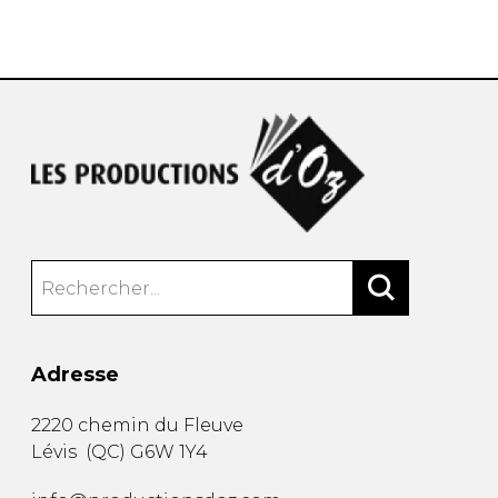
AUTRES PRODUITS
Adresse
2220 chemin du Fleuve
Lévis
(
QC
)
G6W 1Y4