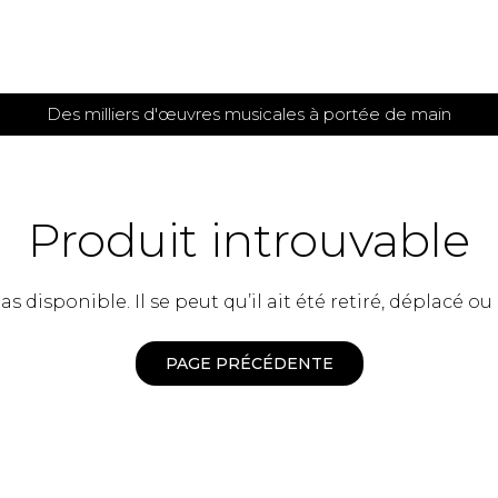
Des milliers d'œuvres musicales à portée de main
 et
TITIONS POUR GUITARE
PARTITIONS
POUR
AUTRES
es
INSTRUMENTS
Produit introuvable
seule
Alto
s
Basse électrique
s
 disponible. Il se peut qu’il ait été retiré, déplacé ou
Basson
s
Clarinette
s et plus
Clavecin
PAGE PRÉCÉDENTE
e de guitares
Contrebasse
e de guitares
Cor anglais
 pour guitare
Cor français
et un autre instrument
Flûte
 de chambre avec guitare
Harpe