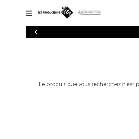
CATALOGUE
Explorez notre catalogue de partitions riche en œuvres originales
PAR
en arrangements de qualité.
Méthod
Guitare 
Explorez notre catalogue de partitions
2 guitare
riche en œuvres originales et en
arrangements de qualité.
3 guitare
PARTITIONS POUR GUITARE
Le produit que vous recherchez n’est pas
4 guitare
5 guitare
Ensembl
PARTITIONS POUR AUTRES INSTRUMENTS
Orchestr
Concerto
Guitare 
PARTITIONS POUR ENSEMBLES
Musique