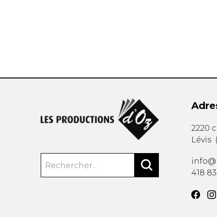
AUTRES PRODUITS
Adre
2220 
Lévis
info@
418 8