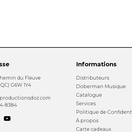
Hautbois
Luth
Mandoline
Orgue
Percussion
Piano
Saxophone
Trombone
Trompette
sse
Informations
Tuba
Ukulélé
chemin du Fleuve
Distributeurs
Violon
(
QC
)
G6W 1Y4
Doberman Musique
Violoncelle
Catalogue
Voix
productionsdoz.com
Services
34-8384
Politique de Confident
À propos
Carte cadeaux