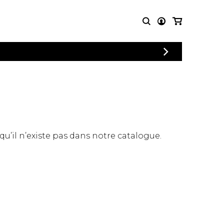
CONNEXION
PARTITIONS
AUTRES
INSCRIPTION
POUR
PRODUITS
ENSEMBLES
Articles promotionnels
Chœur
Cordes Knobloch
Concerto
Disques compacts et
Musique de chambre
DVDs
 qu’il n’existe pas dans notre catalogue.
Orchestre
Ouvrages théoriques
et livres
Quatuor de flûtes
Quatuor de saxophones