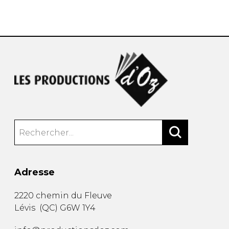
AUTRES PRODUITS
Adresse
2220 chemin du Fleuve
Lévis
(
QC
)
G6W 1Y4