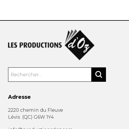
AUTRES PRODUITS
Adresse
2220 chemin du Fleuve
Lévis
(
QC
)
G6W 1Y4