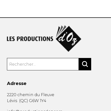
AUTRES PRODUITS
Adresse
2220 chemin du Fleuve
Lévis
(
QC
)
G6W 1Y4