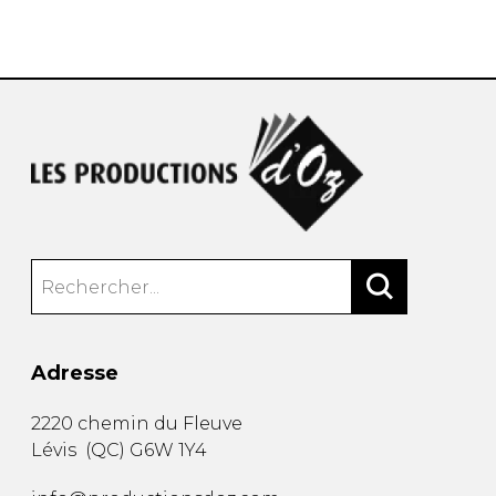
AUTRES PRODUITS
Adresse
2220 chemin du Fleuve
Lévis
(
QC
)
G6W 1Y4