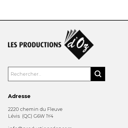
AUTRES PRODUITS
Adresse
2220 chemin du Fleuve
Lévis
(
QC
)
G6W 1Y4