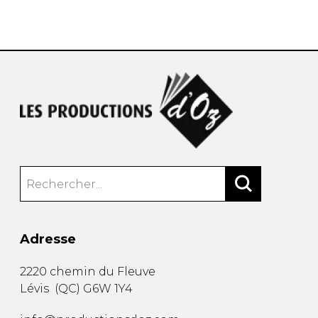
AUTRES PRODUITS
Adresse
2220 chemin du Fleuve
Lévis
(
QC
)
G6W 1Y4