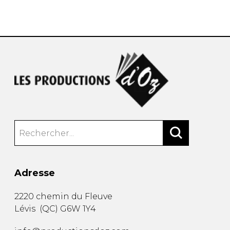
AUTRES PRODUITS
Adresse
2220 chemin du Fleuve
Lévis
(
QC
)
G6W 1Y4