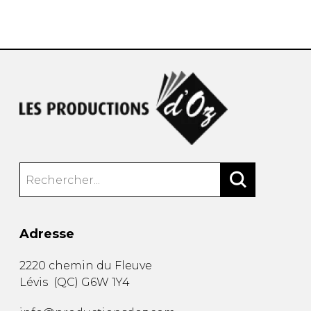
AUTRES PRODUITS
Adresse
2220 chemin du Fleuve
Lévis
(
QC
)
G6W 1Y4