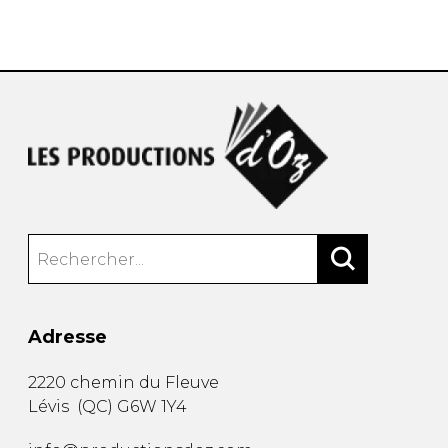
AUTRES PRODUITS
Adresse
2220 chemin du Fleuve
Lévis
(
QC
)
G6W 1Y4