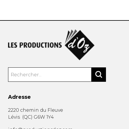
AUTRES PRODUITS
Adresse
2220 chemin du Fleuve
Lévis
(
QC
)
G6W 1Y4