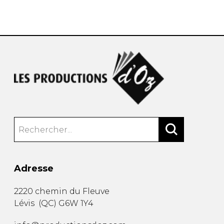
AUTRES PRODUITS
Adresse
2220 chemin du Fleuve
Lévis
(
QC
)
G6W 1Y4