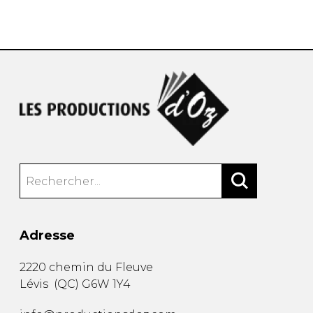
AUTRES PRODUITS
Adresse
2220 chemin du Fleuve
Lévis
(
QC
)
G6W 1Y4