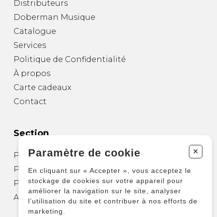
Distributeurs
Doberman Musique
Catalogue
Services
Politique de Confidentialité
À propos
Carte cadeaux
Contact
Section
+
Paramètre de cookie
Partitions pour guitare
Partitions pour autres instruments
En cliquant sur « Accepter », vous acceptez le
stockage de cookies sur votre appareil pour
Partitions pour ensembles
améliorer la navigation sur le site, analyser
Autres produits
l’utilisation du site et contribuer à nos efforts de
marketing.