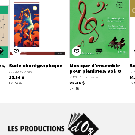
es,
Suite chorégraphique
Musique d'ensemble
S
pour pianistes, vol. 8
GAGNON Alain
LA
23.54 $
MATHIEU Louiselle
14
DO 704
22.36 $
DO
LM 18