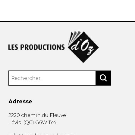
AUTRES PRODUITS
Adresse
2220 chemin du Fleuve
Lévis
(
QC
)
G6W 1Y4