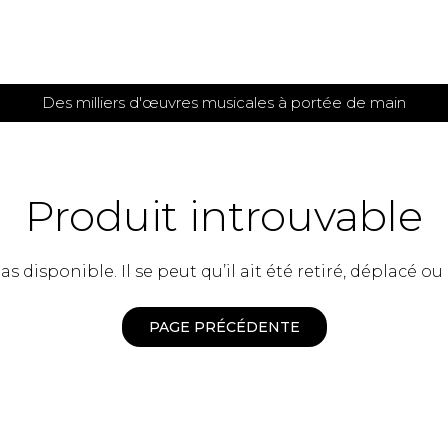
Des milliers d'œuvres musicales à portée de main
 et
TITIONS POUR GUITARE
PARTITIONS
POUR
AUTRES
es
INSTRUMENTS
Produit introuvable
seule
Alto
s
Basse électrique
s
 disponible. Il se peut qu’il ait été retiré, déplacé ou
Basson
s
Clarinette
s et plus
Clavecin
PAGE PRÉCÉDENTE
e de guitares
Contrebasse
e de guitares
Cor anglais
 pour guitare
Cor français
et un autre instrument
Flûte
 de chambre avec guitare
Harpe