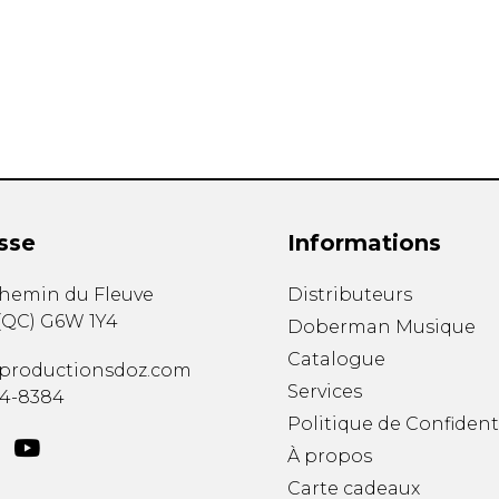
Hautbois
Luth
Mandoline
Orgue
Percussion
Piano
Saxophone
Trombone
Trompette
sse
Informations
Tuba
Ukulélé
chemin du Fleuve
Distributeurs
Violon
(
QC
)
G6W 1Y4
Doberman Musique
Violoncelle
Catalogue
Voix
productionsdoz.com
Services
34-8384
Politique de Confident
À propos
Carte cadeaux