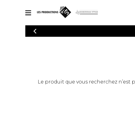
CATALOGUE
Explorez notre catalogue de partitions riche en œuvres originales
PAR
en arrangements de qualité.
Méthod
Guitare 
Explorez notre catalogue de partitions
2 guitare
riche en œuvres originales et en
arrangements de qualité.
3 guitare
PARTITIONS POUR GUITARE
Le produit que vous recherchez n’est pas
4 guitare
5 guitare
Ensembl
PARTITIONS POUR AUTRES INSTRUMENTS
Orchestr
Concerto
Guitare 
PARTITIONS POUR ENSEMBLES
Musique