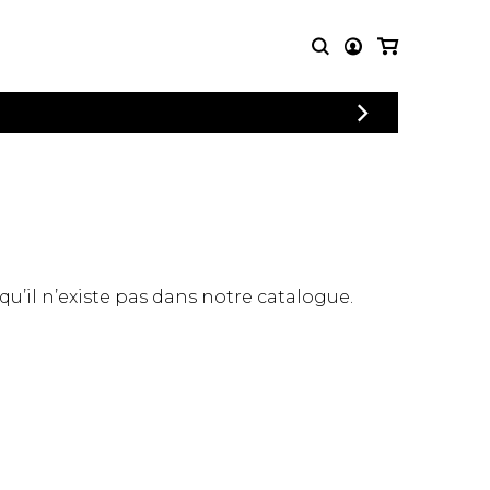
CONNEXION
PARTITIONS
AUTRES
INSCRIPTION
POUR
PRODUITS
ENSEMBLES
Articles promotionnels
Chœur
Cordes Knobloch
Concerto
Disques compacts et
Musique de chambre
DVDs
 qu’il n’existe pas dans notre catalogue.
Orchestre
Ouvrages théoriques
et livres
Quatuor de flûtes
Quatuor de saxophones