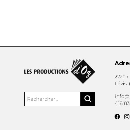
AUTRES PRODUITS
Adre
2220 
Lévis
info@
418 8