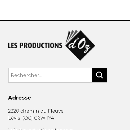
AUTRES PRODUITS
Adresse
2220 chemin du Fleuve
Lévis
(
QC
)
G6W 1Y4