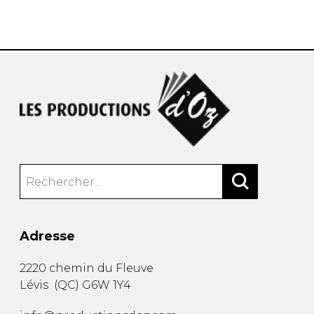
AUTRES PRODUITS
Adresse
2220 chemin du Fleuve
Lévis
(
QC
)
G6W 1Y4