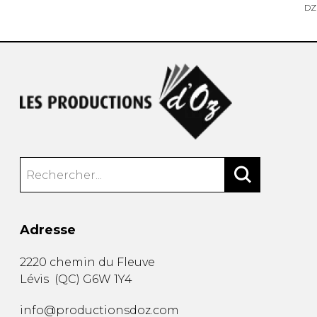
DZ
Adresse
2220 chemin du Fleuve
Lévis
(
QC
)
G6W 1Y4
info@productionsdoz.com