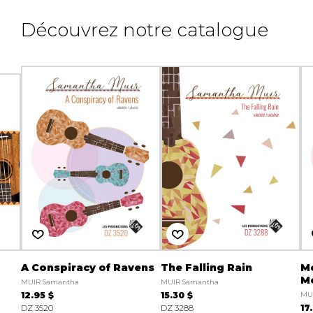
Découvrez notre catalogue
A Conspiracy of Ravens
The Falling Rain
Me
M
MUIR Samantha
MUIR Samantha
12.95 $
15.30 $
MU
DZ 3520
DZ 3288
17