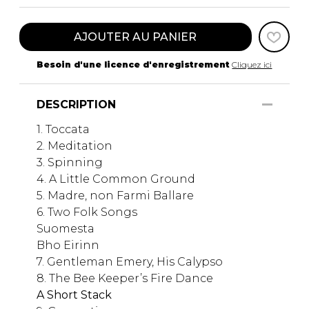
AJOUTER AU PANIER
Besoin d'une licence d'enregistrement
Cliquez ici
DESCRIPTION
1. Toccata
2. Meditation
3. Spinning
4. A Little Common Ground
5. Madre, non Farmi Ballare
6. Two Folk Songs
Suomesta
Bho Eirinn
7. Gentleman Emery, His Calypso
8. The Bee Keeper’s Fire Dance
A Short Stack