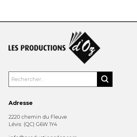
AUTRES PRODUITS
Adresse
2220 chemin du Fleuve
Lévis
(
QC
)
G6W 1Y4