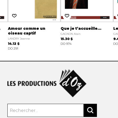
,
Amour comme un
Que je t’accueille...
Le
oiseau captif
GAGNON Alain
GA
LANDRY Jeanne
15.30 $
9.
14.12 $
DO 974
DO
DO 291